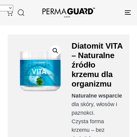
Tog
nav
Diatomit VITA
– Naturalne
źródło
krzemu dla
organizmu
Naturalne wsparcie
dla skóry, włosów i
paznokci.
Czysta forma
krzemu – bez