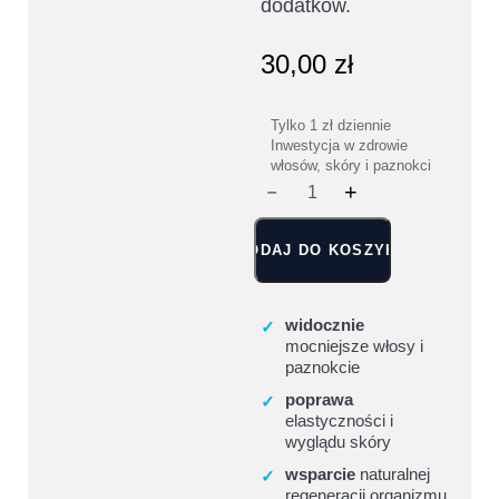
dodatków.
30,00
zł
Tylko 1 zł dziennie
Inwestycja w zdrowie
włosów, skóry i paznokci
DODAJ DO KOSZYKA
widocznie
✓
mocniejsze włosy i
paznokcie
poprawa
✓
elastyczności i
wyglądu skóry
wsparcie
naturalnej
✓
regeneracji organizmu