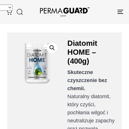
Tog
nav
Diatomit
HOME –
(400g)
Skuteczne
czyszczenie bez
chemii.
Naturalny diatomit,
który czyści,
pochłania wilgoć i
neutralizuje zapachy
oraz pozwala